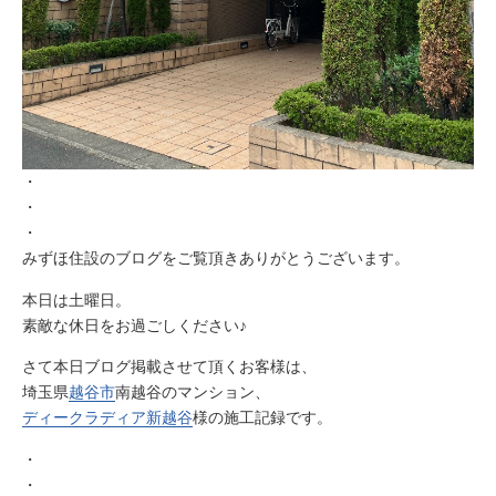
・
・
・
みずほ住設のブログをご覧頂きありがとうございます。
本日は土曜日。
素敵な休日をお過ごしください♪
さて本日ブログ掲載させて頂くお客様は、
埼玉県
越谷市
南越谷のマンション、
ディークラディア新越谷
様の施工記録です。
・
・