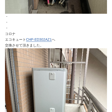
・
・
・
コロナ
エコキュート
CHP-ED302AZ1
へ
交換させて頂きました。