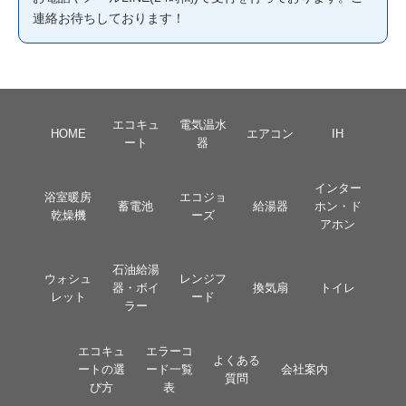
連絡お待ちしております！
エコキュ
電気温水
HOME
エアコン
IH
ート
器
インター
浴室暖房
エコジョ
蓄電池
給湯器
ホン・ド
乾燥機
ーズ
アホン
石油給湯
ウォシュ
レンジフ
器・ボイ
換気扇
トイレ
レット
ード
ラー
エコキュ
エラーコ
よくある
ートの選
ード一覧
会社案内
質問
び方
表