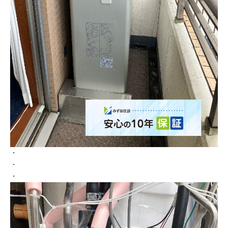
・
・
・