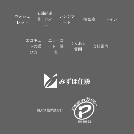
石油給湯
ウォシュ
レンジフ
器・ボイ
換気扇
トイレ
レット
ード
ラー
エコキュ
エラーコ
よくある
ートの選
ード一覧
会社案内
質問
び方
表
個人情報保護方針