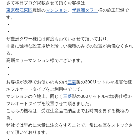
さて本日ブログ掲載させて頂くお客様は、
東京都
江東区
豊洲の
マンション
、
ザ豊洲タワー
様の施工記録で
す。
・
・
ザ豊洲タワー様には何度もお伺いさせて頂いており、
非常に独特な設置場所と珍しい機種のみでの設置が余儀なくされ
る、
高層タワーマンション様でございます。
・
・
お客様が既存でお使いのものは
三菱
製の300リットル≪塩害仕様
≫フルオートタイプをご利用中でして、
マンションの立地上、同じく
三菱
製の300リットル≪塩害仕様≫
フルオートタイプを設置させて頂きました。
こちらの機種は、受注生産品で納品までお時間を要する機種の
為、
弊社では早めに大量に注文をすることで、常に在庫をストックさ
せて頂いております。
・