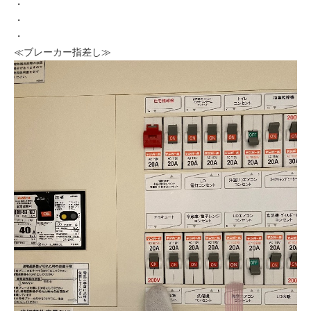
・
・
・
≪ブレーカー指差し≫