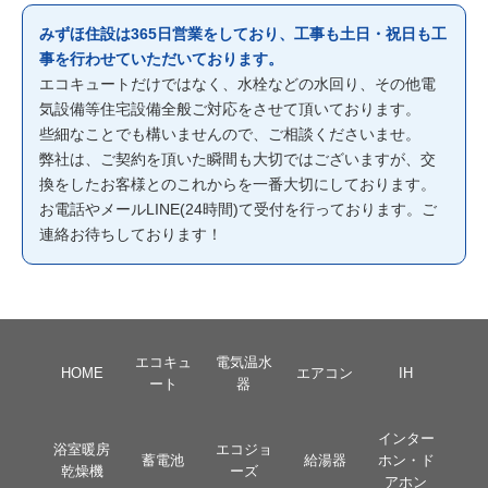
みずほ住設は365日営業をしており、工事も土日・祝日も工
事を行わせていただいております。
エコキュートだけではなく、水栓などの水回り、その他電
気設備等住宅設備全般ご対応をさせて頂いております。
些細なことでも構いませんので、ご相談くださいませ。
弊社は、ご契約を頂いた瞬間も大切ではございますが、交
換をしたお客様とのこれからを一番大切にしております。
お電話やメールLINE(24時間)て受付を行っております。ご
連絡お待ちしております！
エコキュ
電気温水
HOME
エアコン
IH
ート
器
インター
浴室暖房
エコジョ
蓄電池
給湯器
ホン・ド
乾燥機
ーズ
アホン