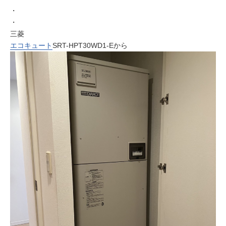
・
・
三菱
エコキュート
SRT-HPT30WD1-Eから