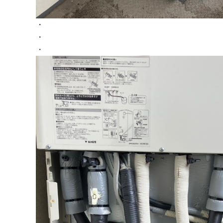
・
・
・