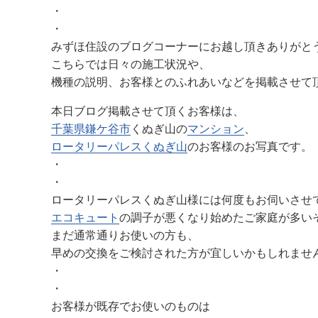
・
・
みずほ住設のブログコーナーにお越し頂きありがと
こちらでは日々の施工状況や、
機種の説明、お客様とのふれあいなどを掲載させて
本日ブログ掲載させて頂くお客様は、
千葉県
鎌ケ谷市
くぬぎ山の
マンション
、
ロータリーパレスくぬぎ山
のお客様のお写真です。
・
・
ロータリーパレスくぬぎ山様には何度もお伺いさせ
エコキュート
の調子が悪くなり始めたご家庭が多い
まだ通常通りお使いの方も、
早めの交換をご検討された方が宜しいかもしれませ
・
・
お客様が既存でお使いのものは