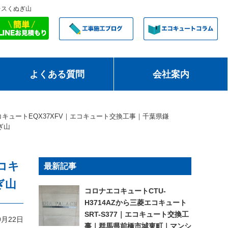
レスくぬぎ山
よくある質問
会社案内
コキュートEQX37XFV｜エコキュート交換工事｜千葉県鎌
ぎ山
コキ
最新記事
ぎ山
コロナエコキュートCTU-
H3714AZから三菱エコキュート
SRT-S377｜エコキュート交換工
9月22日
事｜群馬県前橋市城東町｜マンシ