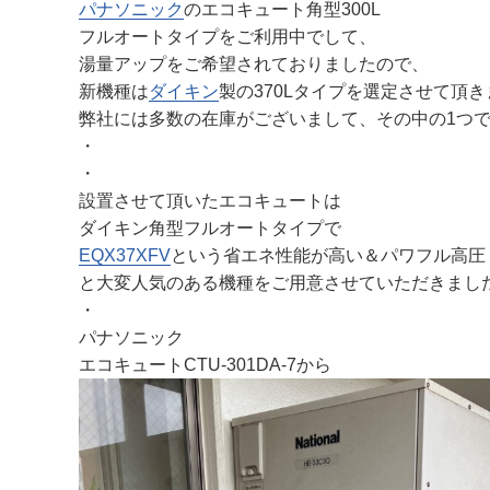
パナソニック
のエコキュート角型300L
フルオートタイプをご利用中でして、
湯量アップをご希望されておりましたので、
新機種は
ダイキン
製の370Lタイプを選定させて頂
弊社には多数の在庫がございまして、その中の1つ
・
・
設置させて頂いたエコキュートは
ダイキン角型フルオートタイプで
EQX37XFV
という省エネ性能が高い＆パワフル高圧
と大変人気のある機種をご用意させていただきまし
・
パナソニック
エコキュートCTU-301DA-7から