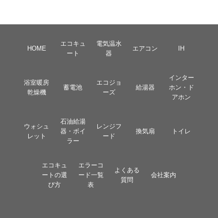
エコキュ
電気温水
HOME
エアコン
IH
ート
器
インター
浴室暖房
エコジョ
蓄電池
給湯器
ホン・ド
乾燥機
ーズ
アホン
石油給湯
ウォシュ
レンジフ
器・ボイ
換気扇
トイレ
レット
ード
ラー
エコキュ
エラーコ
よくある
ートの選
ード一覧
会社案内
質問
び方
表