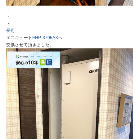
・
・
・
長府
エコキュート
EHP-3705AX
へ
交換させて頂きました。