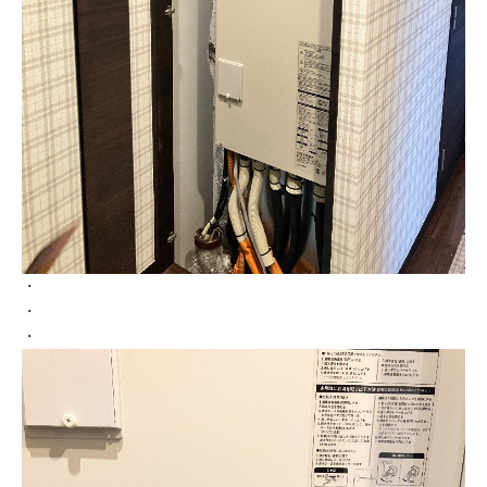
・
・
・