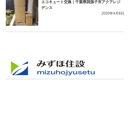
エコキュート交換｜千葉県我孫子市アクアレジ
デンス
2020年4月8日