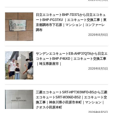
日立エコキュートBHP-TD371から日立エコキュ
ートBHP-FG37XU ｜エコキュート交換工事｜東
京都調布市下石原｜マンション｜コンファーレ
調布
2026年8月6日
サンデンエコキュートEB-AHP37QTAから日立エ
コキュートBHP-F46XD｜エコキュート交換工事
｜埼玉県新座市｜
2026年8月5日
三菱エコキュートSRT-HPT303WFD-BSから三菱
エコキュートSRT-W306D-BS2｜エコキュート交
換工事｜神奈川県小田原市本町｜マンション｜
クオス小田原本町
2026年8月5日