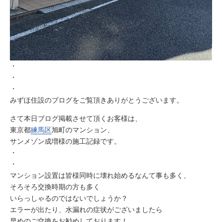
・
・
・
みずほ住設のブログをご覧頂きありがとうございます。
さて本日ブログ掲載させて頂くお客様は、
東京都
練馬区
旭町のマンション、
サンメゾン成増様の施工記録です。
・
・
マンション設置は皆様同時に壊れ始めるなんて事も多く、
そろそろ交換時期の方も多く
いらっしゃるのではないでしょうか？
エラーが出たり、水漏れの症状がございましたら
早めのご交換をお勧めしております！