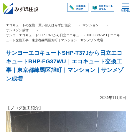
エコキュートの交換・買い替えはみずほ住設
マンション
サンメゾン成増
サンヨーエコキュートSHP-T37Jから日立エコキュートBHP-FG37WU｜エコキ
ュート交換工事｜東京都練馬区旭町｜マンション｜サンメゾン成増
サンヨーエコキュートSHP-T37Jから日立エコ
キュートBHP-FG37WU｜エコキュート交換工
事｜東京都練馬区旭町｜マンション｜サンメゾ
ン成増
2024年11月9日
【ブログ施工紹介】