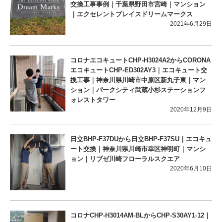
交換工事事例｜千葉県野田市宮崎｜マンション
｜エクセレントプレイスドリームマークス
2021年6月29日
コロナエコキュートCHP-H3024A2からCORONA
エコキュートCHP-ED302AY3｜エコキュート交
換工事｜神奈川県川崎市中原区新丸子東｜マン
ション｜パークシティ武蔵小杉ステーションフ
ォレストタワー
2020年12月9日
日立BHP-F37DUから日立BHP-F37SU｜エコキュ
ート交換｜神奈川県川崎市幸区神明町｜マンシ
ョン｜リブゼ川崎フローラルスクエア
2020年6月10日
コロナCHP-H3014AM-BLからCHP-S30AY1-12｜