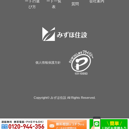
ートの選
ード一覧
会社案内
質問
び方
表
個人情報保護方針
Copyright© みずほ住設 All Rights Reserved.