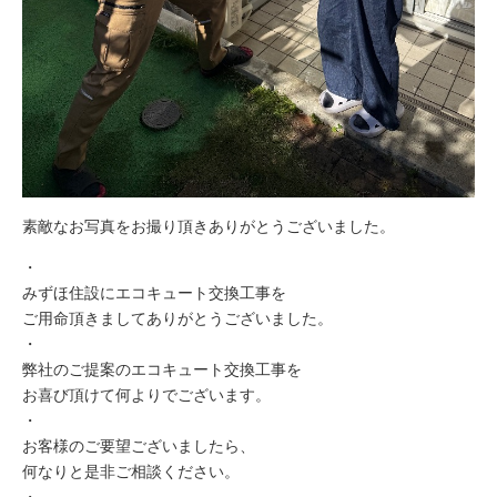
素敵なお写真をお撮り頂きありがとうございました。
・
みずほ住設にエコキュート交換工事を
ご用命頂きましてありがとうございました。
・
弊社のご提案のエコキュート交換工事を
お喜び頂けて何よりでございます。
・
お客様のご要望ございましたら、
何なりと是非ご相談ください。